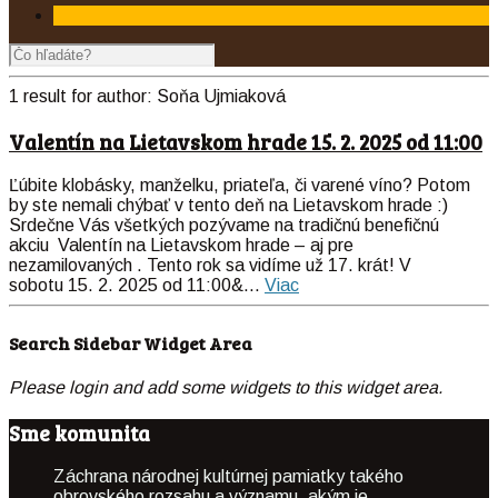
1 result for
author:
Soňa Ujmiaková
Valentín na Lietavskom hrade 15. 2. 2025 od 11:00
Ľúbite klobásky, manželku, priateľa, či varené víno? Potom
by ste nemali chýbať v tento deň na Lietavskom hrade :)
Srdečne Vás všetkých pozývame na tradičnú benefičnú
akciu Valentín na Lietavskom hrade – aj pre
nezamilovaných . Tento rok sa vidíme už 17. krát! V
sobotu 15. 2. 2025 od 11:00&...
Viac
Search Sidebar Widget Area
Please login and add some widgets to this widget area.
Sme komunita
Záchrana národnej kultúrnej pamiatky takého
obrovského rozsahu a významu, akým je