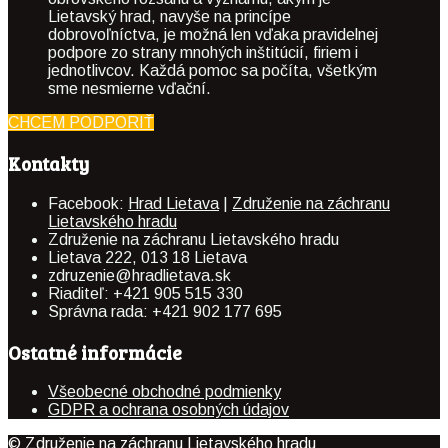
Lietavský hrad, navyše na princípe
dobrovoľníctva, je možná len vďaka pravidelnej
podpore zo strany mnohých inštitúcií, firiem i
jednotlivcov. Každá pomoc sa počíta, všetkým
sme nesmierne vďační.
CHCEM PODPORIŤ
Kontakty
Facebook:
Hrad Lietava
|
Združenie na záchranu
Lietavského hradu
Združenie na záchranu Lietavského hradu
Lietava 222, 013 18 Lietava
zdruzenie@hradlietava.sk
Riaditeľ: +421 905 515 330
Správna rada: +421 902 177 695
Ostatné informácie
Všeobecné obchodné podmienky
GDPR a ochrana osobných údajov
© Združenie na záchranu Lietavského hradu