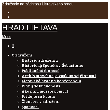
Združenie na záchranu Lietavského hradu
HRAD LIETAVA
Menu

O združení
História združenia
Historický Spolok sv. Šebastiána
Publikačná činnosť
Archív stavebnej a výskumnej činnosti
Lietavská hradná konferencia
Plány do budúcnosti
Ako nám môžete pomôcť
Pridajte sa k nám
Členstvo v združení
Sponzori