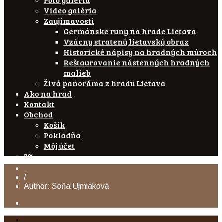
Video galéria
Zaujímavosti
Germánske runy na hrade Lietava
Vzácny stratený lietavský obraz
Historické nápisy na hradných múroch
Reštaurovanie nástenných hradných
malieb
Živá panoráma z hradu Lietava
Ako na hrad
Kontakt
Obchod
Košík
Pokladňa
Môj účet
2%
/
Author: Soňa Ujmiaková