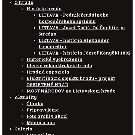
O hrade
História hradu
LIETAVA – Podnik feudálneho
hospodárskeho systému
LIETAVA – Jozef Kočiš : Od Čachtíc po
Strečno
LIETAVA – história Alexander
Lombardini
LIETAVA – história József Könyöki 1882
Historické vyobrazenia
Ideové rekonštrukcie hradu
Hradná expozícia
Elektrifikácia objektu hradu – projekt
OSVIETENÝ HRAD
MOST NÁRODOV na Lietavskom hrade
Aktuality
Články
Pripravujeme
Foto archív akcií
Médiá o nás
Galéria
Foto galéria