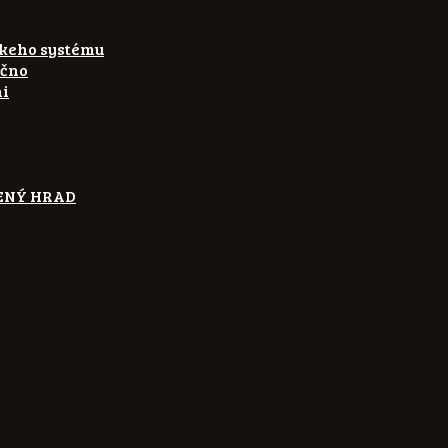
skeho systému
ečno
ni
ETENÝ HRAD