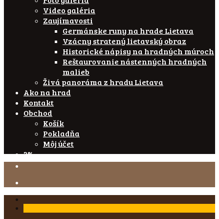
Video galéria
Zaujímavosti
Germánske runy na hrade Lietava
Vzácny stratený lietavský obraz
Historické nápisy na hradných múroch
Reštaurovanie nástenných hradných
malieb
Živá panoráma z hradu Lietava
Ako na hrad
Kontakt
Obchod
Košík
Pokladňa
Môj účet
2%