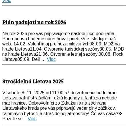
Viac
Plán podujatí na rok 2026
Na rok 2026 pre vás pripravujeme nasledujúce podujatia.
Podrobnosti budeme upresňovať priebežne, sledujte náš
web. 14.02. Valentín aj pre nezamilovaných08.03. MDŽ na
hrade Lietava11.04. Otvorenie turistickej sezóny30.05. MDD
na hrade Lietava21.06. Otvorenie letnej sezóny 08.08. Rock
Lietava05.09. Deň ...
Viac
Strašidelná Lietava 2025
V sobotu 8. 11. 2025 od 11:00 až do zotmenia bude hrad
Lietava patriť strašidlám, ožijú legendy a fantázia nebude
mať hranice. Dobrovoľníci zo Združenia na záchranu
Lietavského hradu pre vás pripravujú večer plný zážitkov,
tajomných bytostí a strašidelnej atmosféry! Čo vás čaká?❖
Pozrite si ...
Viac