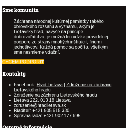
Sme komunita
Záchrana národnej kultúrnej pamiatky takého
obrovského rozsahu a významu, akým je
Lietavský hrad, navyše na princípe
dobrovoľníctva, je možná len vďaka pravidelnej
podpore zo strany mnohých inštitúcií, firiem i
jednotlivcov. Každá pomoc sa počíta, všetkým
sme nesmierne vďační.
CHCEM PODPORIŤ
Kontakty
Facebook:
Hrad Lietava
|
Združenie na záchranu
Lietavského hradu
Združenie na záchranu Lietavského hradu
Lietava 222, 013 18 Lietava
zdruzenie@hradlietava.sk
Riaditeľ: +421 905 515 330
Správna rada: +421 902 177 695
Ostatné informácie