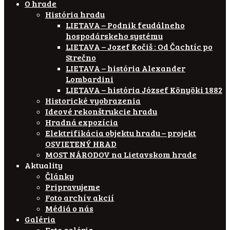
O hrade
História hradu
LIETAVA – Podnik feudálneho
hospodárskeho systému
LIETAVA – Jozef Kočiš : Od Čachtíc po
Strečno
LIETAVA – história Alexander
Lombardini
LIETAVA – história József Könyöki 1882
Historické vyobrazenia
Ideové rekonštrukcie hradu
Hradná expozícia
Elektrifikácia objektu hradu – projekt
OSVIETENÝ HRAD
MOST NÁRODOV na Lietavskom hrade
Aktuality
Články
Pripravujeme
Foto archív akcií
Médiá o nás
Galéria
Foto galéria