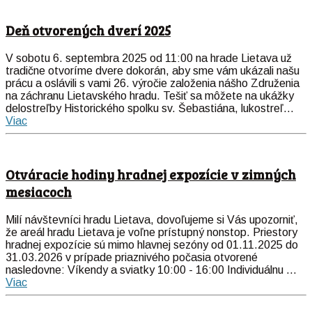
Deň otvorených dverí 2025
V sobotu 6. septembra 2025 od 11:00 na hrade Lietava už
tradične otvoríme dvere dokorán, aby sme vám ukázali našu
prácu a oslávili s vami 26. výročie založenia nášho Združenia
na záchranu Lietavského hradu. Tešiť sa môžete na ukážky
delostreľby Historického spolku sv. Šebastiána, lukostreľ...
Viac
Otváracie hodiny hradnej expozície v zimných
mesiacoch
Milí návštevníci hradu Lietava, dovoľujeme si Vás upozorniť,
že areál hradu Lietava je voľne prístupný nonstop. Priestory
hradnej expozície sú mimo hlavnej sezóny od 01.11.2025 do
31.03.2026 v prípade priaznivého počasia otvorené
nasledovne: Víkendy a sviatky 10:00 - 16:00 Individuálnu ...
Viac