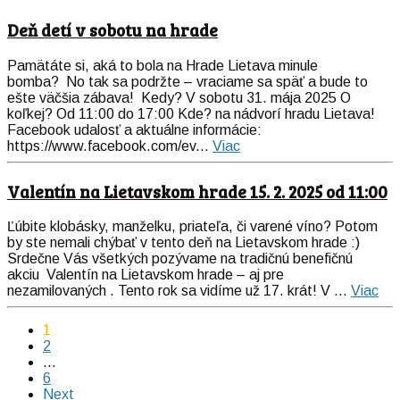
Deň detí v sobotu na hrade
Pamätáte si, aká to bola na Hrade Lietava minule
bomba? No tak sa podržte – vraciame sa späť a bude to
ešte väčšia zábava! Kedy? V sobotu 31. mája 2025 O
koľkej? Od 11:00 do 17:00 Kde? na nádvorí hradu Lietava!
Facebook udalosť a aktuálne informácie:
https://www.facebook.com/ev...
Viac
Valentín na Lietavskom hrade 15. 2. 2025 od 11:00
Ľúbite klobásky, manželku, priateľa, či varené víno? Potom
by ste nemali chýbať v tento deň na Lietavskom hrade :)
Srdečne Vás všetkých pozývame na tradičnú benefičnú
akciu Valentín na Lietavskom hrade – aj pre
nezamilovaných . Tento rok sa vidíme už 17. krát! V ...
Viac
1
2
…
6
Next