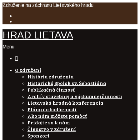
Združenie na záchranu Lietavského hradu
HRAD LIETAVA
Menu

O združení
História združenia
Historický Spolok sv. Šebastiána
Publikačná činnosť
Archív stavebnej a výskumnej činnosti
Lietavská hradná konferencia
Plány do budúcnosti
Ako nám môžete pomôcť
Pridajte sa k nám
Členstvo v združení
Sponzori