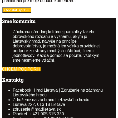
prehliadači pre moje budúce komentáre.
Sme komunita
Záchrana národnej kultúrnej pamiatky takého
obrovského rozsahu a významu, akým je
Lietavský hrad, navyše na princípe
dobrovoľníctva, je možná len vďaka pravidelnej
podpore zo strany mnohých inštitúcií, firiem i
jednotlivcov. Každá pomoc sa počíta, všetkým
sme nesmierne vďační.
CHCEM PODPORIŤ
Kontakty
Facebook:
Hrad Lietava
|
Združenie na záchranu
Lietavského hradu
Združenie na záchranu Lietavského hradu
Lietava 222, 013 18 Lietava
zdruzenie@hradlietava.sk
Riaditeľ: +421 905 515 330