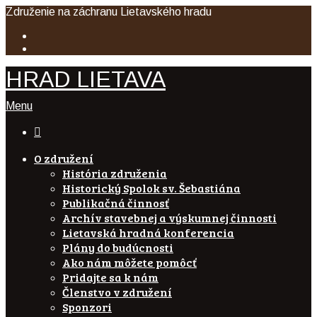
Združenie na záchranu Lietavského hradu
HRAD LIETAVA
Menu

O združení
História združenia
Historický Spolok sv. Šebastiána
Publikačná činnosť
Archív stavebnej a výskumnej činnosti
Lietavská hradná konferencia
Plány do budúcnosti
Ako nám môžete pomôcť
Pridajte sa k nám
Členstvo v združení
Sponzori