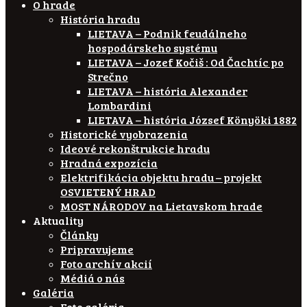
O hrade
História hradu
LIETAVA – Podnik feudálneho
hospodárskeho systému
LIETAVA – Jozef Kočiš : Od Čachtíc po
Strečno
LIETAVA – história Alexander
Lombardini
LIETAVA – história József Könyöki 1882
Historické vyobrazenia
Ideové rekonštrukcie hradu
Hradná expozícia
Elektrifikácia objektu hradu – projekt
OSVIETENÝ HRAD
MOST NÁRODOV na Lietavskom hrade
Aktuality
Články
Pripravujeme
Foto archív akcií
Médiá o nás
Galéria
Foto galéria