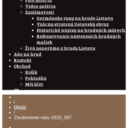
Video galéria
Zaujímavosti
Germánske runy na hrade Lietava
Vzácny stratený lietavský obraz
Historické nápisy na hradných múroch
Reštaurovanie nástenných hradných
malieb
Živá panoráma z hradu Lietava
Ako na hrad
Kontakt
Obchod
Košík
Pokladňa
Môj účet
2%
/
Médiá
/
Zhodnotenie-roku-2020_097